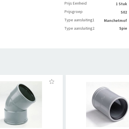
Prijs Eenheid
1 Stuk
Prijsgroep
S02
Type aansluiting1
Manchetmof
Type aansluiting2
Spie