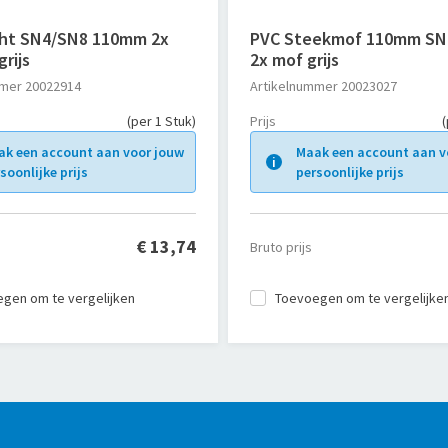
ht SN4/SN8 110mm 2x
PVC Steekmof 110mm SN
grijs
2x mof grijs
mmer
20022914
Artikelnummer
20023027
(per 1 Stuk)
Prijs
(
ak een account aan voor jouw
Maak een account aan v
soonlijke prijs
persoonlijke prijs
€ 13,74
Bruto prijs
gen om te vergelijken
Toevoegen om te vergelijke