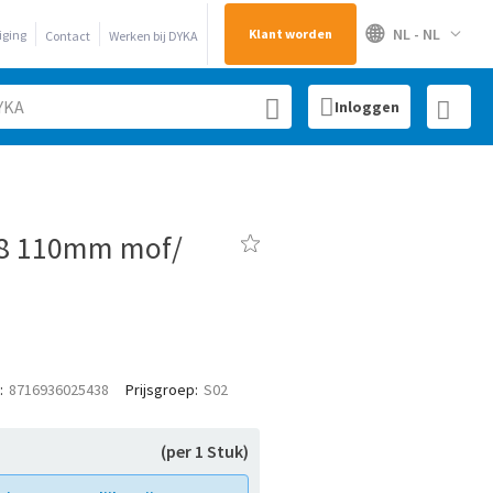
🌐
NL - NL
Klant worden
iging
Contact
Werken bij DYKA
Inloggen
8 110mm mof/
8716936025438
Prijsgroep
S02
(per 1 Stuk)