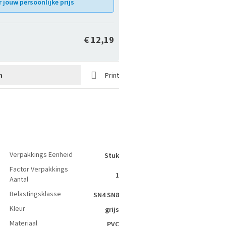
jouw persoonlijke prijs
€ 12,19
n
Print
Verpakkings Eenheid
Stuk
Factor Verpakkings
1
Aantal
Belastingsklasse
SN4 SN8
Kleur
grijs
Materiaal
PVC