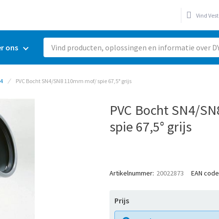
Vind Vest
r ons
Zoeken
N4
PVC Bocht SN4/SN8 110mm mof/ spie 67,5° grijs
PVC Bocht SN4/SN
spie 67,5° grijs
Artikelnummer
20022873
EAN code
Prijs