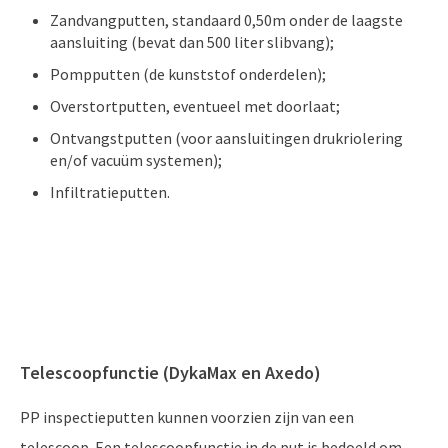
Zandvangputten, standaard 0,50m onder de laagste
aansluiting (bevat dan 500 liter slibvang);
Pompputten (de kunststof onderdelen);
Overstortputten, eventueel met doorlaat;
Ontvangstputten (voor aansluitingen drukriolering
en/of vacuüm systemen);
Infiltratieputten.
Telescoopfunctie (DykaMax en Axedo)
PP inspectieputten kunnen voorzien zijn van een
telescoop. Een telescoopfunctie in de put is bedoeld om