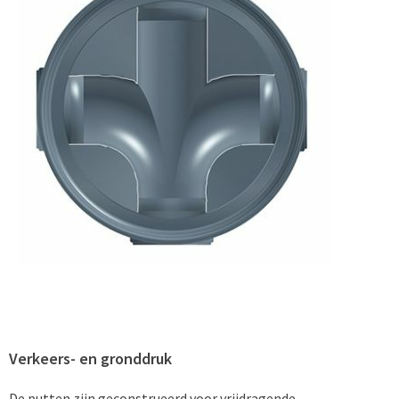
Verkeers- en gronddruk
De putten zijn geconstrueerd voor vrijdragende