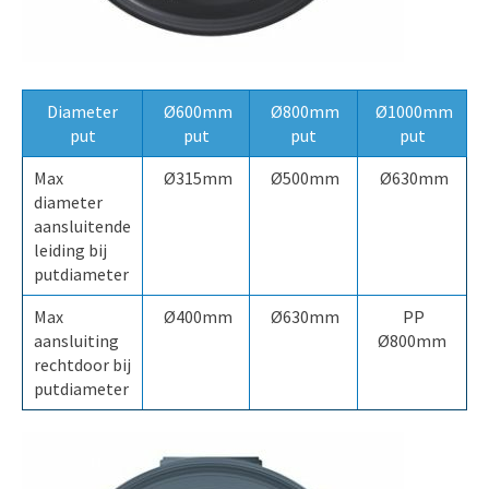
Diameter
Ø600mm
Ø800mm
Ø1000mm
put
put
put
put
Max
Ø315mm
Ø500mm
Ø630mm
diameter
aansluitende
leiding bij
putdiameter
Max
Ø400mm
Ø630mm
PP
aansluiting
Ø800mm
rechtdoor bij
putdiameter